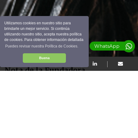
Utilizamos cookies en nuestro sitio para
brindarle un mejor servicio. Si continúa
utilizando nuestro sitio, acepta nuestra política
de cookies. Para obtener información detallada
WhatsApp
Puedes revisar nuestra Política de Cookies.
Buena
Nota de la Fundadora
Cuando fundé ZMK Law, llevé conmigo mi propia historia;
una marcada por la resiliencia, el esfuerzo y la convicción de
que todos merecen una oportunidad justa para construir
una vida mejor.
Como inmigrante de primera generación y mujer en los
negocios, sé el valor que se necesita para comenzar desde
cero y la fortaleza que exige seguir adelante contra toda
adversidad. Cada cliente que cruza nuestras puertas trae