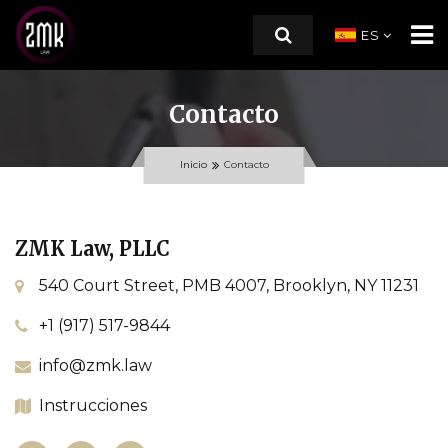
ES
Contacto
INICIO
Inicio
Contacto
SOBRE NOSOTROS
ÁREAS DE PRÁCTICA
ZMK Law, PLLC
RECURSOS
540 Court Street, PMB 4007, Brooklyn, NY 11231
CONTACTO
+1 (917) 517-9844
info@zmk.law
Instrucciones