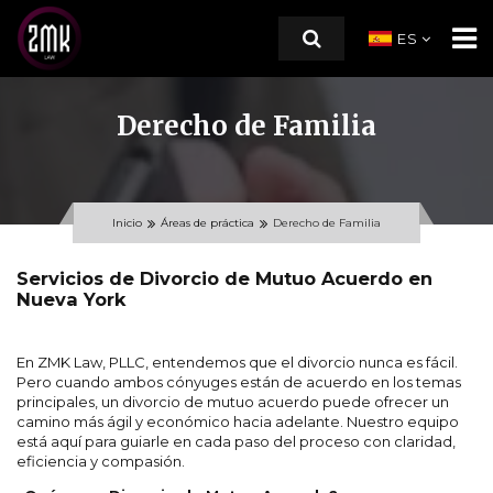
ES
Derecho de Familia
INICIO
SOBRE NOSOTROS
Inicio
Áreas de práctica
Derecho de Familia
ÁREAS DE PRÁCTICA
Servicios de Divorcio de Mutuo Acuerdo en
Nueva York
Ley de Inmigración
Derecho de Familia
En ZMK Law, PLLC, entendemos que el divorcio nunca es fácil.
Pero cuando ambos cónyuges están de acuerdo en los temas
RECURSOS
principales, un divorcio de mutuo acuerdo puede ofrecer un
camino más ágil y económico hacia adelante. Nuestro equipo
está aquí para guiarle en cada paso del proceso con claridad,
CONTACTO
eficiencia y compasión.