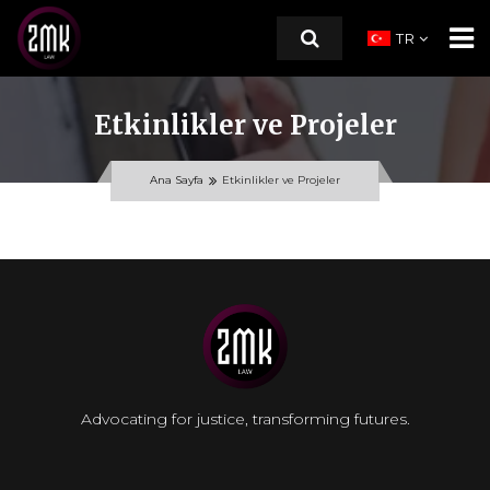
TR
Etkinlikler ve Projeler
ANA SAYFA
Ana Sayfa
Etkinlikler ve Projeler
HAKKIMIZDA
ÇALIŞMA ALANLARI
KAYNAKLAR
Blog
Yasal Rehberler
Advocating for justice, transforming futures.
Etkinlikler ve Projeler
Göçmenlik Hukuku SSS