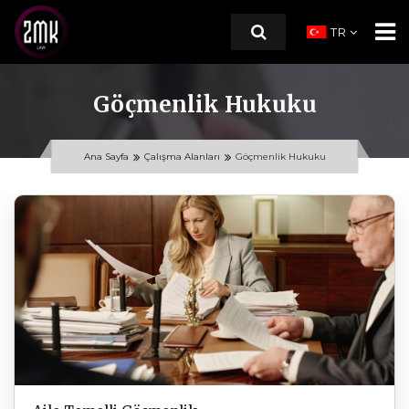
TR
Göçmenlik Hukuku
ANA SAYFA
Ana Sayfa
Çalışma Alanları
Göçmenlik Hukuku
HAKKIMIZDA
ÇALIŞMA ALANLARI
Göçmenlik Hukuku
Aile Hukuku
KAYNAKLAR
İLETİŞİM