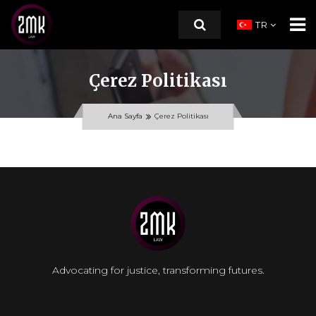
TR
Çerez Politikası
ANA SAYFA
Ana Sayfa
Çerez Politikası
HAKKIMIZDA
ÇALIŞMA ALANLARI
KAYNAKLAR
Blog
Yasal Rehberler
Advocating for justice, transforming futures.
Etkinlikler ve Projeler
Göçmenlik Hukuku SSS