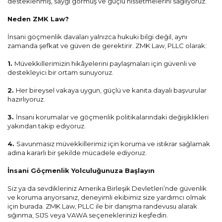
desteklenmiş, saygı görmüş ve güçlü hissetmelerini sağlıyoruz.
Neden ZMK Law?
İnsani göçmenlik davaları yalnızca hukuki bilgi değil, aynı
zamanda şefkat ve güven de gerektirir. ZMK Law, PLLC olarak:
1.
Müvekkillerimizin hikâyelerini paylaşmaları için güvenli ve
destekleyici bir ortam sunuyoruz.
2.
Her bireysel vakaya uygun, güçlü ve kanıta dayalı başvurular
hazırlıyoruz.
3.
İnsani korumalar ve göçmenlik politikalarındaki değişiklikleri
yakından takip ediyoruz.
4.
Savunmasız müvekkillerimiz için koruma ve istikrar sağlamak
adına kararlı bir şekilde mücadele ediyoruz.
İnsani Göçmenlik Yolculuğunuza Başlayın
Siz ya da sevdikleriniz Amerika Birleşik Devletleri’nde güvenlik
ve koruma arıyorsanız, deneyimli ekibimiz size yardımcı olmak
için burada. ZMK Law, PLLC ile bir danışma randevusu alarak
sığınma, SIJS veya VAWA seçeneklerinizi keşfedin.