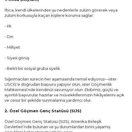
İltica, kendi ülkelerinden şu nedenlerle zulüm görerek veya
zulüm korkusuyla kaçan kişilere koruma sağlar:
- Irk
- Din
- Milliyet
- Siyasi görüş
- Belirli bir sosyal gruba üyelik
Sığınmacıları sürecin her aşamasında temsil ediyoruz—ister
USCIS’e doğrudan başvuru yapıyor olun, ister Göçmenlik
Mahkemesi’nde kendinizi savunuyor olun. Ekibimiz, güçlü ve
ayrıntılı başvurular hazırlar ve müvekkillerimizin hikâyelerini açık
ve cesur bir şekilde sunmalarına yardımcı olur.
2. Özel Göçmen Genç Statüsü (SIJS)
Özel Göçmen Genç Statüsü (SIJS), Amerika Birleşik
Devletleri’nde bulunan ve şu durumlardan birini yaşamış
çocuklara kalıcı oturum yolunu açar: