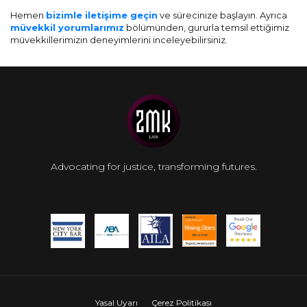
Hemen
bizimle iletişime geçin
ve sürecinize başlayın. Ayrıca
müvekkil yorumlarımız
bölümünden, gururla temsil ettiğimiz
müvekkillerimizin deneyimlerini inceleyebilirsiniz.
Advocating for justice, transforming futures.
Yasal Uyarı
Çerez Politikası