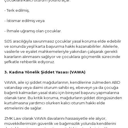
- Terk edilmiş,
- İstismar edilmiş veya
- İhmale uğramış olan çocuklar.
SIJS aracılığıyla savunmasız çocuklar yasal koruma elde edebilir
ve sonunda yeşil karta başvurma hakkı kazanabilirler. Ailelerle,
vasilerle ve eyalet mahkemeleriyle yakından çalışarak gerekli
kararların alınmasını sağlıyor ve çocuklara göçmenlik sürecinde
şefkatle rehberlik ediyoruz.
3. Kadına Yönelik Şiddet Yasası (VAWA)
VAWA, aile içi şiddet mağdurlarının, kendilerine zulmeden ABD
vatandaşı veya daimi oturum sahibi eş, ebeveyn ya da çocuğa
bağımlı kalmadan yasal statü için bireysel başvuru yapmalarına
olanak tanır. Bu kritik koruma, mağdurların şiddet döngüsünden
kurtulmasına yardımcı olurken kalıcı oturum hakkı elde
etmelerini de sağlar.
ZMK Law olarak VAWA davalarını hassasiyetle ele alıyor,
müvekkillerimizin güvenlik ve bağımsızlık yolunda kendilerini