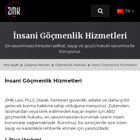
TR
İnsani Göçmenlik Hizmetleri
En savunmasız bireyleri şefkat, saygı ve güçlü hukuki savunma ile
ANA SAYFA
koruyoruz.
HAKKIMIZDA
Ana Sayfa
Çalışma Alanları
Göçmenlik Hukuku
İnsani Göçmenlik Hizmetleri
ÇALIŞMA ALANLARI
İnsani Göçmenlik Hizmetleri
Göçmenlik Hukuku
ZMK Law, PLLC olarak, herkesin güvenlik, adalet ve daha iyi bir
Aile Hukuku
gelecek kurma hakkına sahip olduğuna inanıyoruz. Zulümden,
istismardan veya terk edilmeden kaçan kişiler için ABD
KAYNAKLAR
göçmenlik hukuku, en savunmasızları korumak üzere insani
korumalar sağlamaktadır. Büromuz, bu süreçlerde size özen,
İLETİŞİM
saygı ve kararlılıkla rehberlik etmek için yanınızdadır.
1. İltica (Asylum)