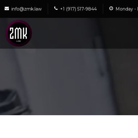
info@zmk.law
+1 (917) 517-9844
Monday - 