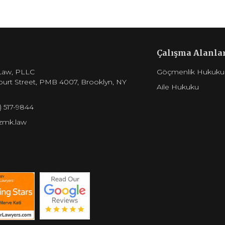
Çalışma Alanlar
aw, PLLC
Göçmenlik Hukuku
urt Street, PMB 4007, Brooklyn, NY
Aile Hukuku
7) 517-9844
zmk.law