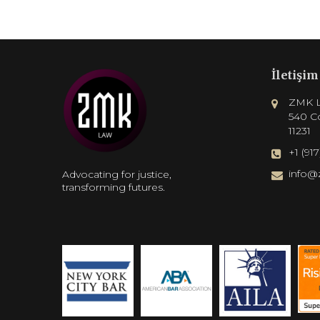
İletişim
ZMK L
540 Co
11231
+1 (91
info@
Advocating for justice,
transforming futures.